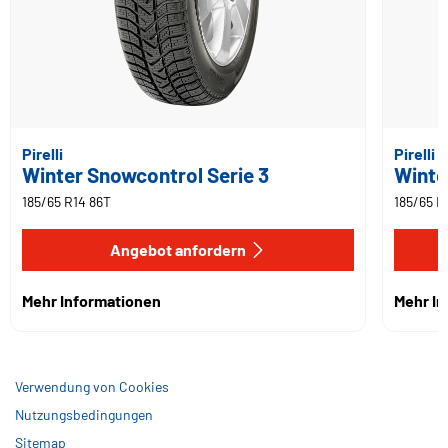
Pirelli
Pirelli
Winter Snowcontrol Serie 3
Winte
185/65 R14 86T
185/65 R
Angebot anfordern
Mehr Informationen
Mehr I
Verwendung von Cookies
Nutzungsbedingungen
Sitemap