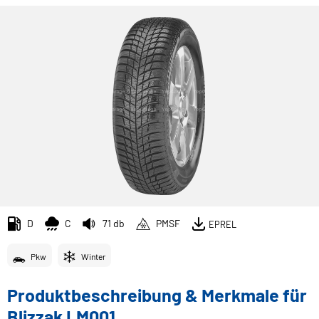
D
C
71 db
PMSF
EPREL
Pkw
Winter
Produktbeschreibung & Merkmale für
Blizzak LM001