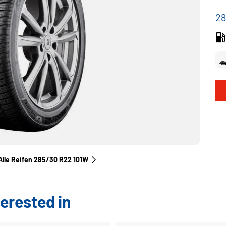
28
Alle Reifen‎ 285/30 R22 101W
erested in