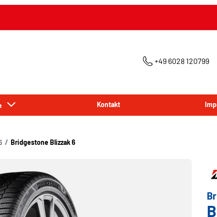
+49 6028 120799
ce
Kontakt
Imp
6
Bridgestone Blizzak 6
Br
B