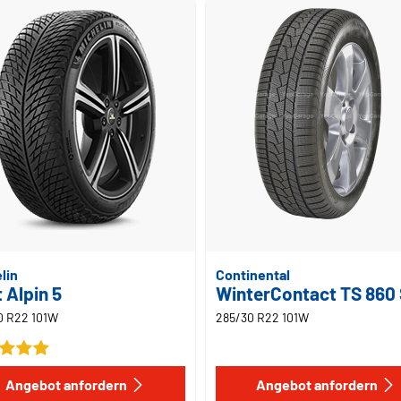
lin
Continental
t Alpin 5
WinterContact TS 860
0 R22 101W
285/30 R22 101W
Angebot anfordern
Angebot anfordern