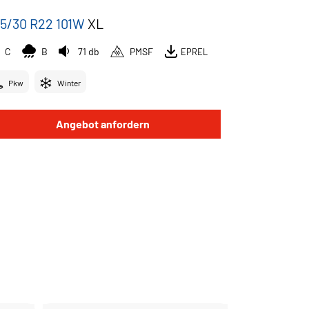
5/30 R22 101W
XL
C
B
71 db
PMSF
EPREL
Pkw
Winter
Angebot anfordern