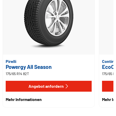
Pirelli
Contine
Powergy All Season
EcoCo
175/65 R14 82T
175/65 R
Angebot anfordern
Mehr Informationen
Mehr I