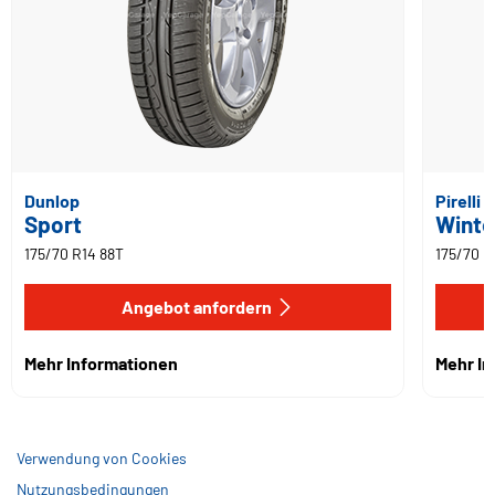
Dunlop
Pirelli
Sport
Winte
175/70 R14 88T
175/70 R
Angebot anfordern
Mehr Informationen
Mehr I
Verwendung von Cookies
Nutzungsbedingungen