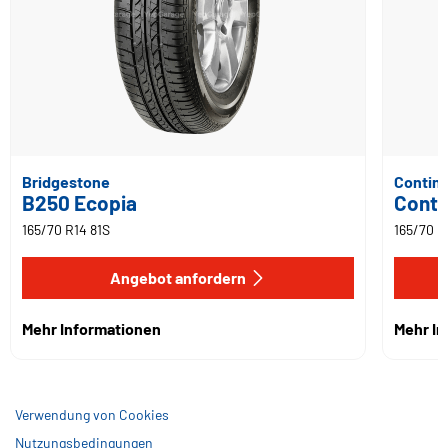
Bridgestone
Contine
B250 Ecopia
Conti
165/70 R14 81S
165/70 R
Angebot anfordern
Mehr Informationen
Mehr I
Verwendung von Cookies
Nutzungsbedingungen