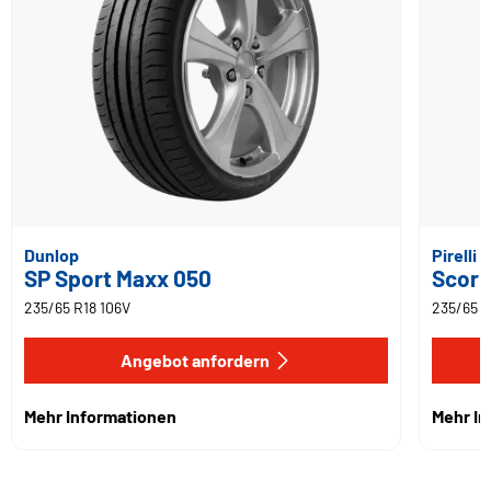
Dunlop
Pirelli
SP Sport Maxx 050
Scorp
235/65 R18 106V
235/65 R
Angebot anfordern
Mehr Informationen
Mehr I