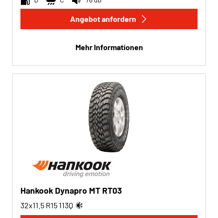
Angebot anfordern
Run-flat
Run-flat (0)
Mehr Informationen
Keine Run-flat (2)
Mehr Optionen
Hankook Dynapro MT RT03
32x11.5 R15
113
Q