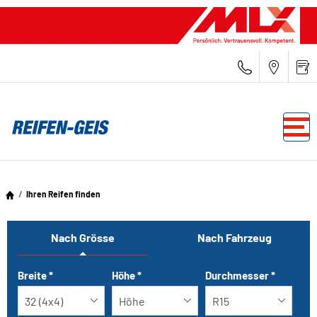
Ihren Reifen finden
Nach Grösse
Nach Fahrzeug
Tab updated: Nach Grösse
Breite
*
Höhe
*
Durchmesser
*