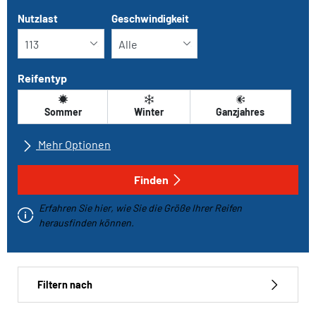
Nutzlast
Geschwindigkeit
Reifentyp
Sommer
Winter
Ganzjahres
Mehr Optionen
Alle Marken
Finden
Erfahren Sie hier, wie Sie die Größe Ihrer Reifen
Fahrzeugtyp
herausfinden können.
Run-flat
Filtern nach