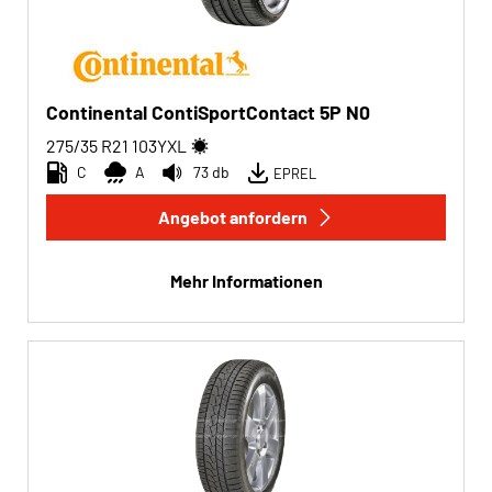
Continental ContiSportContact 5P N0
275/35 R21
103
Y
XL
C
A
73 db
EPREL
Angebot anfordern
Mehr Informationen