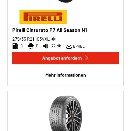
Pirelli Cinturato P7 All Season N1
275/35 R21
103
V
XL
C
B
72 db
EPREL
Angebot anfordern
Mehr Informationen