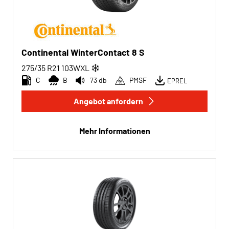
Continental WinterContact 8 S
275/35 R21
103
W
XL
C
B
73 db
PMSF
EPREL
Angebot anfordern
Mehr Informationen