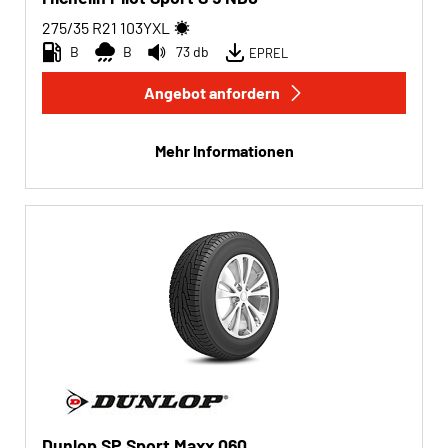
275/35 R21
103
Y
XL
B
B
73 db
EPREL
Angebot anfordern
Mehr Informationen
Dunlop SP Sport Maxx 060