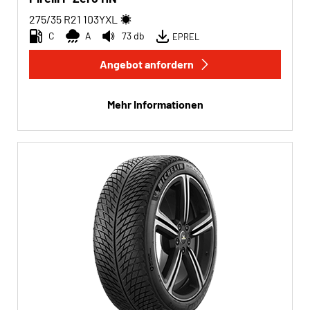
275/35 R21
103
Y
XL
C
A
73 db
EPREL
Angebot anfordern
Mehr Informationen