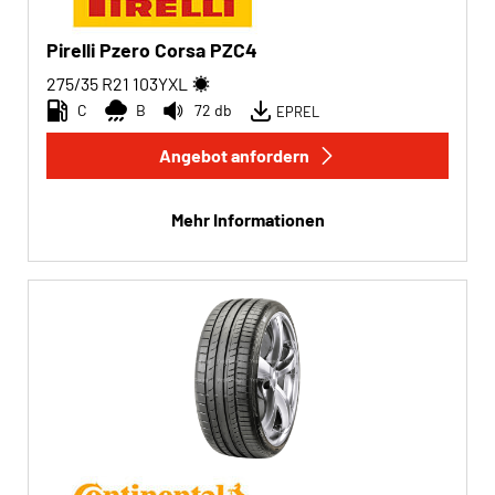
Pirelli Pzero Corsa PZC4
275/35 R21
103
Y
XL
C
B
72 db
EPREL
Angebot anfordern
Mehr Informationen