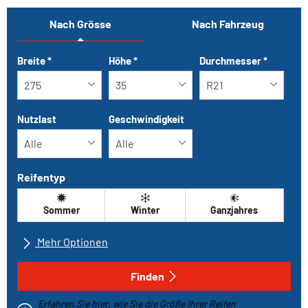
Nach Grösse
Nach Fahrzeug
Tab updated: Nach Grösse
Breite
*
Höhe
*
Durchmesser
*
Nutzlast
Geschwindigkeit
Reifentyp
Sommer
Winter
Ganzjahres
Mehr Optionen
Alle Marken
Finden
Erfahren Sie hier, wie Sie die Größe Ihrer Reifen