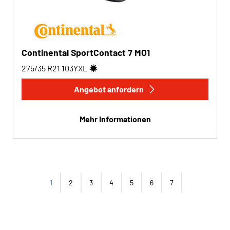
Continental SportContact 7 MO1
275/35 R21
103
Y
XL
Angebot anfordern
Mehr Informationen
1
2
3
4
5
6
7