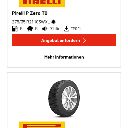
Pirelli P Zero T0
275/35 R21
103
W
XL
B
B
71 db
EPREL
Angebot anfordern
Mehr Informationen