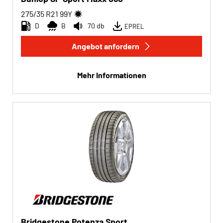
275/35 R21
99
Y
D
B
70 db
EPREL
Angebot anfordern
Mehr Informationen
Bridgestone Potenza Sport