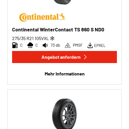
Continental WinterContact TS 860 S ND0
275/35 R21
105
V
XL
C
C
73 db
PMSF
EPREL
Angebot anfordern
Mehr Informationen