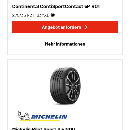
Continental ContiSportContact 5P RO1
275/35 R21
103
Y
XL
Angebot anfordern
Mehr Informationen
Michelin Pilot Sport S 5 ND0