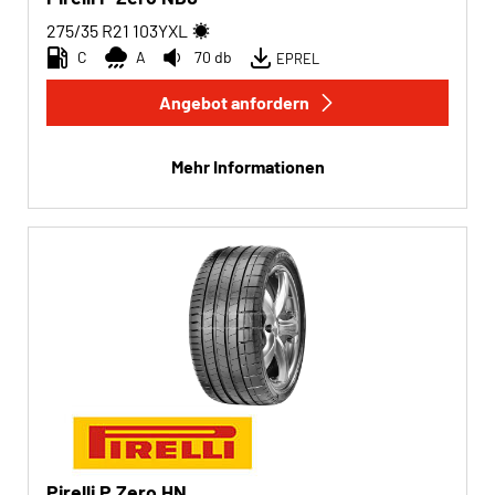
275/35 R21
103
Y
XL
C
A
70 db
EPREL
Angebot anfordern
Mehr Informationen
Pirelli P Zero HN