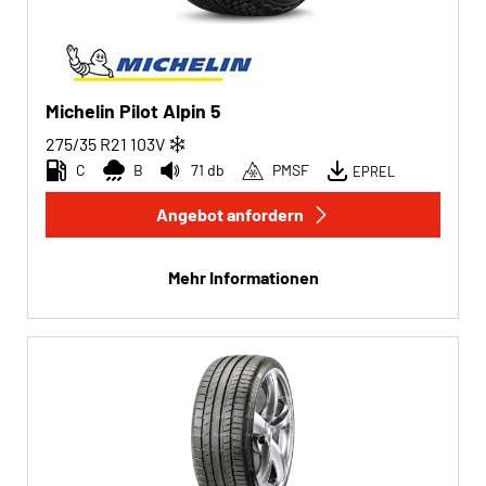
Michelin Pilot Alpin 5
275/35 R21
103
V
C
B
71 db
PMSF
EPREL
Angebot anfordern
Mehr Informationen