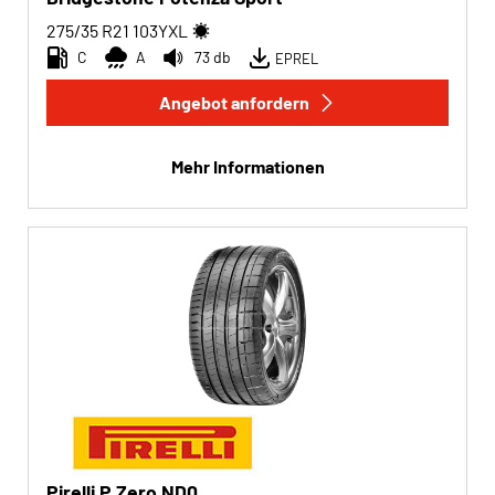
275/35 R21
103
Y
XL
C
A
73 db
EPREL
Angebot anfordern
Mehr Informationen
Pirelli P Zero ND0