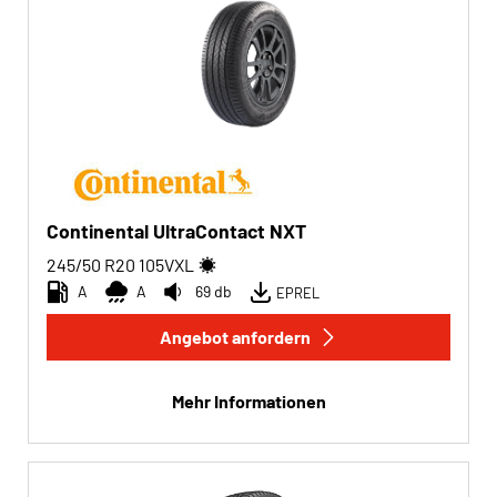
Continental UltraContact NXT
245/50 R20
105
V
XL
A
A
69 db
EPREL
Angebot anfordern
Mehr Informationen