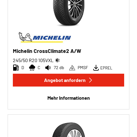
Michelin CrossClimate2 A/W
245/50 R20
105
V
XL
D
C
72 db
PMSF
EPREL
Angebot anfordern
Mehr Informationen