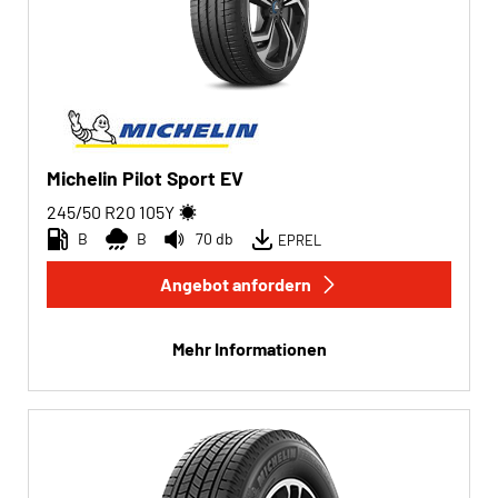
Michelin Pilot Sport EV
245/50 R20
105
Y
B
B
70 db
EPREL
Angebot anfordern
Mehr Informationen