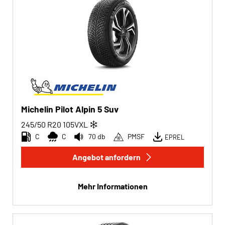
Michelin Pilot Alpin 5 Suv
245/50 R20
105
V
XL
C
C
70 db
PMSF
EPREL
Angebot anfordern
Mehr Informationen