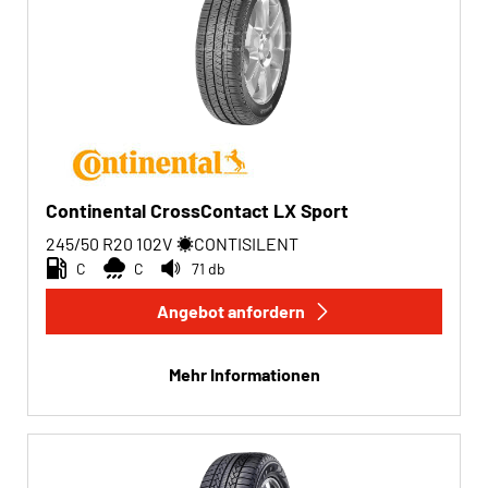
Continental CrossContact LX Sport
245/50 R20
102
V
CONTISILENT
C
C
71 db
Angebot anfordern
Mehr Informationen