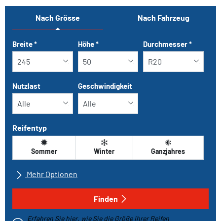
Nach Grösse
Nach Fahrzeug
Tab updated: Nach Grösse
Breite
*
Höhe
*
Durchmesser
*
Nutzlast
Geschwindigkeit
Reifentyp
Sommer
Winter
Ganzjahres
Mehr Optionen
Alle Marken
Finden
Erfahren Sie hier, wie Sie die Größe Ihrer Reifen