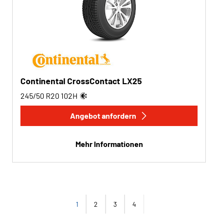
Continental CrossContact LX25
245/50 R20
102
H
Angebot anfordern
Mehr Informationen
1
2
3
4