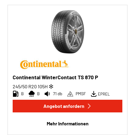
Continental WinterContact TS 870 P
245/50 R20
105
H
B
B
71 db
PMSF
EPREL
Angebot anfordern
Mehr Informationen