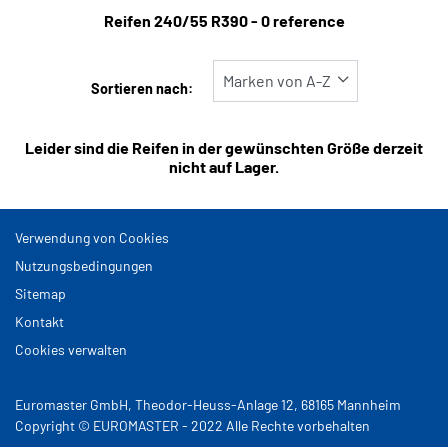
Reifentyp
Reifen ‎240/55 R390 - 0 reference
Alle Arten (0)
Winter (0)
Sortieren nach:
Sommer (0)
Leider sind die Reifen in der gewünschten Größe derzeit
Ganzjahres (0)
nicht auf Lager.
Fahrzeugtyp
Verwendung von Cookies
Alle Arten (0)
Nutzungsbedingungen
Sitemap
Pkw (0)
Kontakt
4x4/Offroad (0)
Cookies verwalten
Transporter (0)
Wohnmobil (0)
Euromaster GmbH, Theodor-Heuss-Anlage 12, 68165 Mannheim
Copyright © EUROMASTER - 2022 Alle Rechte vorbehalten