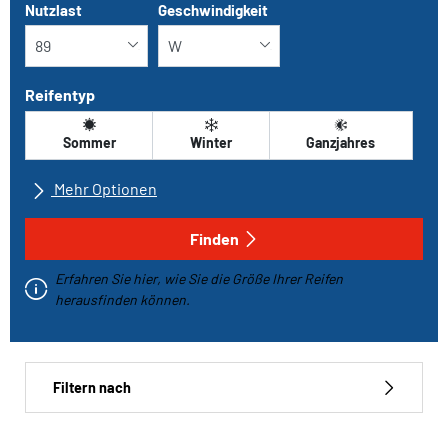
Nutzlast
Geschwindigkeit
Reifentyp
Sommer
Winter
Ganzjahres
Mehr Optionen
Alle Marken
Finden
Erfahren Sie hier, wie Sie die Größe Ihrer Reifen
Fahrzeugtyp
herausfinden können.
Run-flat
Filtern nach