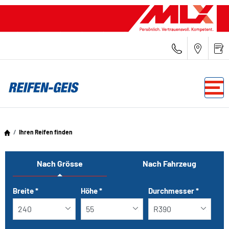
Ihren Reifen finden
Nach Grösse
Nach Fahrzeug
Tab updated: Nach Grösse
Breite
*
Höhe
*
Durchmesser
*