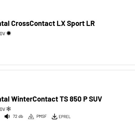
tal CrossContact LX Sport LR
10
V
tal WinterContact TS 850 P SUV
10
V
72 db
PMSF
EPREL