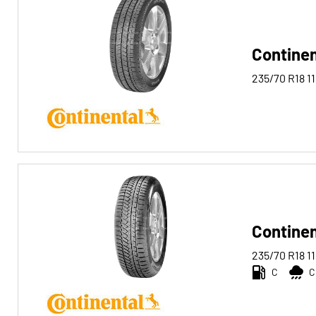
Alle Arten (4)
Winter (1)
Continen
Sommer (1)
235/70 R18
1
Ganzjahres (2)
Fahrzeugtyp
Alle Arten (4)
Pkw (1)
4x4/Offroad (3)
Continen
Transporter (0)
235/70 R18
1
Wohnmobil (0)
C
C
Run-flat