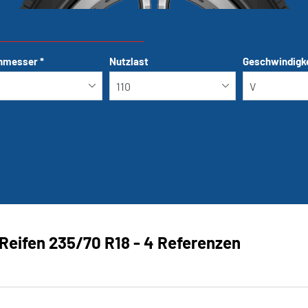
hmesser
*
Nutzlast
Geschwindigk
Run-flat
Reifen ‎235/70 R18 - 4 Referenzen