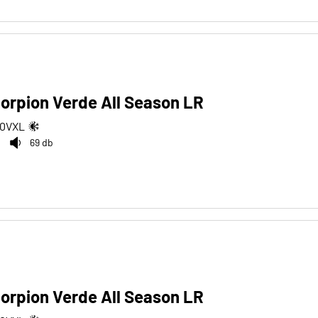
Scorpion Verde All Season LR
10
V
XL
69 db
Scorpion Verde All Season LR