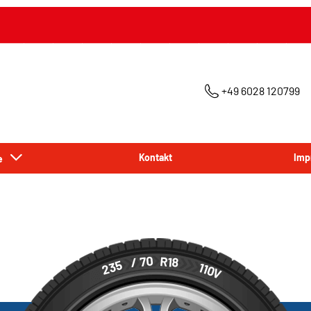
+49 6028 120799
ce
Kontakt
Imp
/ 70
R18
235
110
V