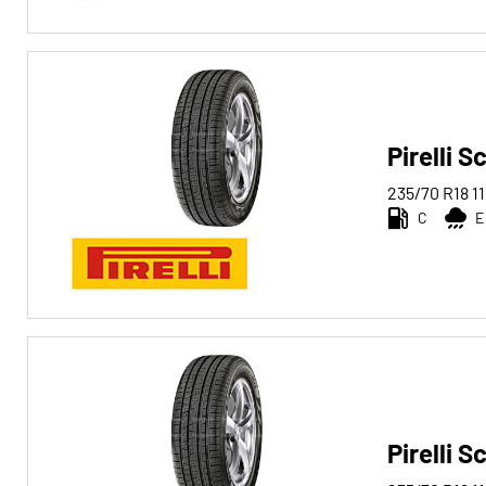
Run-flat (0)
Keine Run-flat (4)
Mehr
Pirelli 
Optionen
235/70 R18
1
C
E
Pirelli 