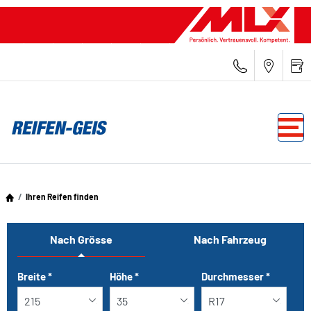
Ihren Reifen finden
Nach Grösse
Nach Fahrzeug
Tab updated: Nach Grösse
Breite
*
Höhe
*
Durchmesser
*