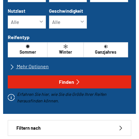
Nutzlast
Geschwindigkeit
Reifentyp
Sommer
Winter
Ganzjahres
Mehr Optionen
Alle Marken
Finden
Erfahren Sie hier, wie Sie die Größe Ihrer Reifen
Fahrzeugtyp
herausfinden können.
Run-flat
Filtern nach