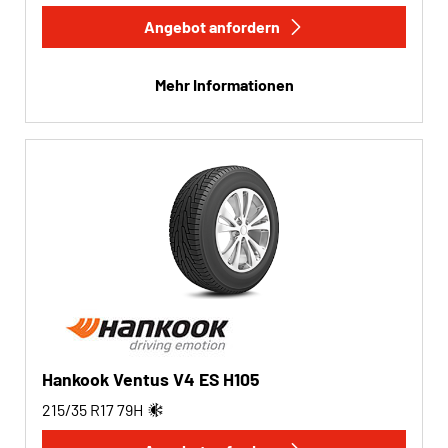
Angebot anfordern
Run-flat
Mehr Informationen
Run-flat (0)
Keine Run-flat (3)
Mehr Optionen
Hankook Ventus V4 ES H105
215/35 R17
79
H