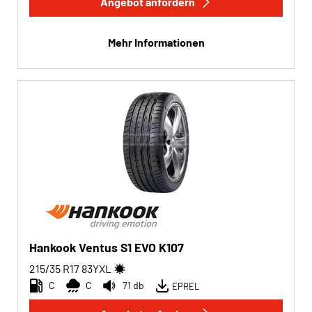
Angebot anfordern
Mehr Informationen
Hankook Ventus S1 EVO K107
215/35 R17
83
Y
XL
C
C
71 db
EPREL