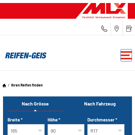
Ihren Reifen finden
Nach Grösse
Nach Fahrzeug
Tab updated: Nach Grösse
Breite
*
Höhe
*
Durchmesser
*