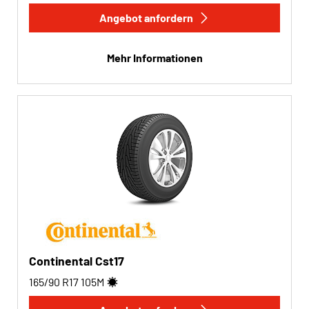
Angebot anfordern
Run-flat
Mehr Informationen
Run-flat (0)
Keine Run-flat (3)
Mehr Optionen
Continental Cst17
165/90 R17
105
M