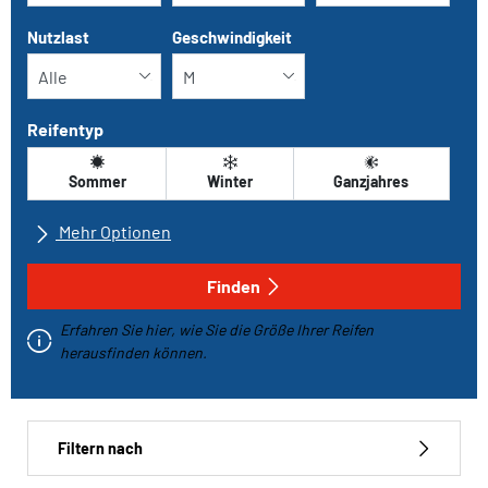
Nutzlast
Geschwindigkeit
Reifentyp
Sommer
Winter
Ganzjahres
Mehr Optionen
Alle Marken
Finden
Erfahren Sie hier, wie Sie die Größe Ihrer Reifen
Fahrzeugtyp
herausfinden können.
Run-flat
Filtern nach