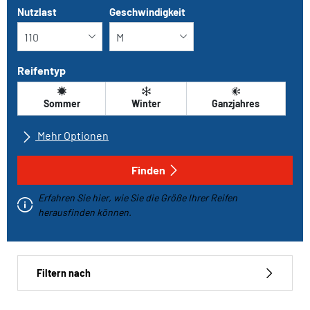
Nutzlast
Geschwindigkeit
Reifentyp
Sommer
Winter
Ganzjahres
Mehr Optionen
Alle Marken
Finden
Erfahren Sie hier, wie Sie die Größe Ihrer Reifen
Fahrzeugtyp
herausfinden können.
Run-flat
Filtern nach