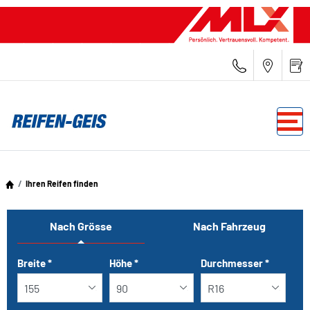
Ihren Reifen finden
Nach Grösse
Nach Fahrzeug
Tab updated: Nach Grösse
Breite
*
Höhe
*
Durchmesser
*