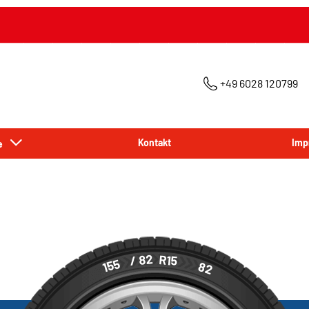
+49 6028 120799
ce
Kontakt
Imp
/ 82
R15
155
82